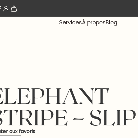
Les papiers-peints arrivent bientôt !
Services
À propos
Blog
ELEPHANT
STRIPE – SLIP
ter aux favoris