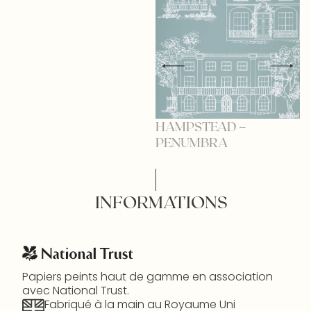
HAMPSTEAD –
H
PENUMBRA
B
INFORMATIONS
Papiers peints haut de gamme en association
avec National Trust.
Fabriqué à la main au Royaume Uni