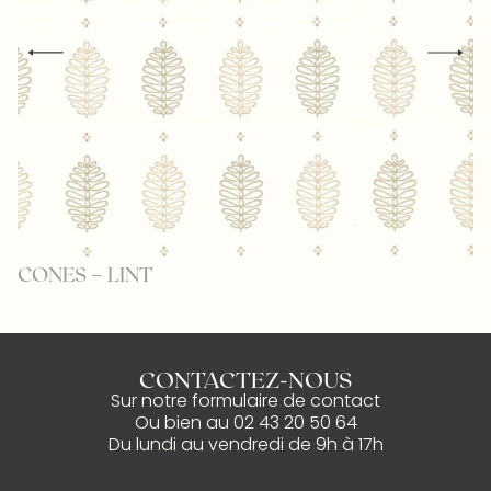
CONES – LINT
H
CONTACTEZ-NOUS
Sur notre
formulaire de contact
Ou bien au
02 43 20 50 64
Du lundi au vendredi de 9h à 17h