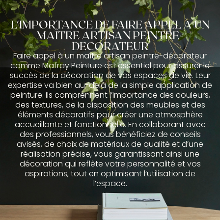
L'IMPORTANCE DE FAIRE APPEL À UN
MAÎTRE ARTISAN PEINTRE-
DECORATEUR
Faire appel à un maître artisan peintre-décorateur
comme Mafray Peinture est essentiel pour assurer le
succès de la décoration de vos espaces de vie. Leur
expertise va bien au-delà de la simple application de
peinture. Ils comprennent l’importance des couleurs,
des textures, de la disposition des meubles et des
éléments décoratifs pour créer une atmosphère
accueillante et fonctionnelle. En collaborant avec
des professionnels, vous bénéficiez de conseils
avisés, de choix de matériaux de qualité et d’une
réalisation précise, vous garantissant ainsi une
décoration qui reflète votre personnalité et vos
aspirations, tout en optimisant l’utilisation de
l’espace.