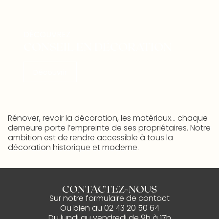
DÉCOUVREZ
CONSEIL EN DÉCORATION
Découvrir
Rénover, revoir la décoration, les matériaux… chaque
demeure porte l’empreinte de ses propriétaires. Notre
ambition est de rendre accessible à tous la
décoration historique et moderne.
CONTACTEZ-NOUS
Sur notre
formulaire de contact
Ou bien au
02 43 20 50 64
Du lundi au vendredi de 9h à 17h