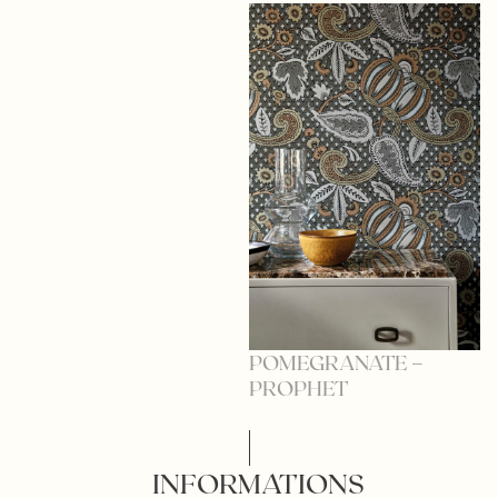
P
P
POMEGRANATE –
PROPHET
INFORMATIONS