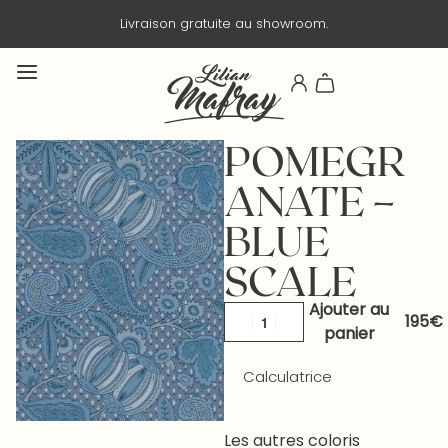
Livraison gratuite au showroom.
POMEGR
ANATE –
BLUE
SCALE
Ajouter au
panier
Calculatrice
Les autres coloris