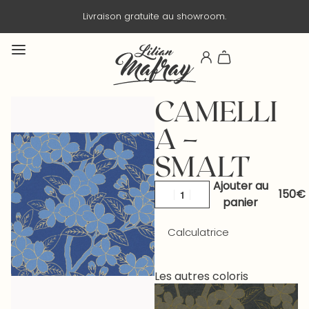
Livraison gratuite au showroom.
Liv
CAMELLI
A –
SMALT
Ajouter au
panier
Calculatrice
Les autres coloris