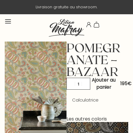
Livraison gratuite au showroom.
POMEGR
ANATE –
BAZAAR
Ajouter au
panier
Calculatrice
Les autres coloris