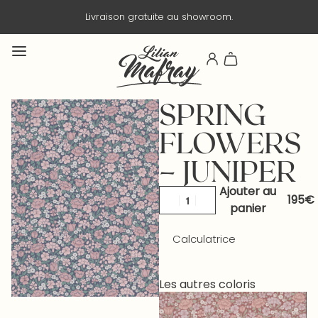
Livraison en 3 jours ouvrés.
SPRING
FLOWERS
– JUNIPER
Ajouter au
panier
Calculatrice
Les autres coloris