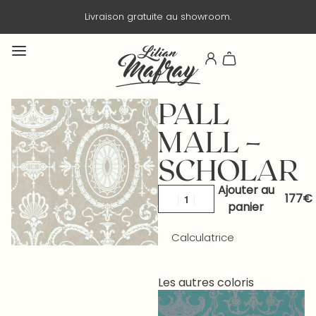
n gratuite au showroom.
Livraison e
PALL
MALL –
SCHOLAR
Ajouter au
panier
Calculatrice
Les autres coloris