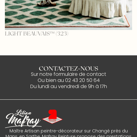
LIGHT BEAUVAIS™ (323)
C
CONTACTEZ-NOUS
Sur notre
formulaire de contact
Ou bien au
02 43 20 50 64
Du lundi au vendredi de 9h à 17h
Maître Artisan peintre-décorateur sur Changé près du
Mans, en Sarthe, Mafray Peinture propose des prestations