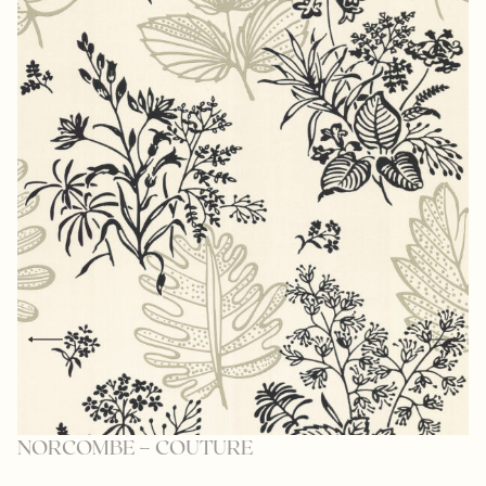
NORCOMBE – COUTURE
H