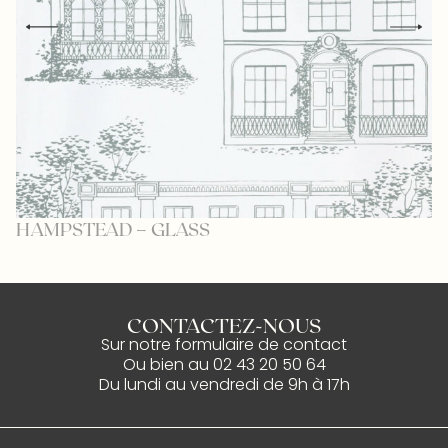
HAMPSTEAD – GLASS
L
CONTACTEZ-NOUS
Sur notre
formulaire de contact
Ou bien au
02 43 20 50 64
Du lundi au vendredi de 9h à 17h