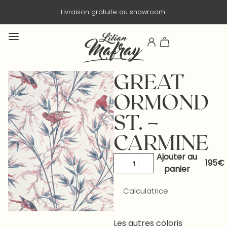
Livraison gratuite au showroom.
GREAT
ORMOND
ST. –
CARMINE
Ajouter au
panier
Calculatrice
Les autres coloris