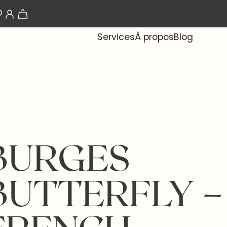
Les papiers-peints arrivent bientôt !
Services
À propos
Blog
BURGES
BUTTERFLY –