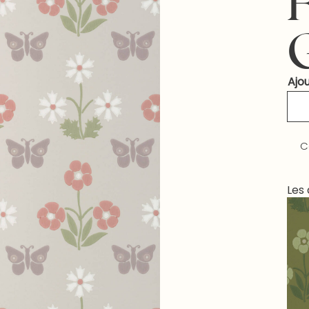
Ajou
C
Les 