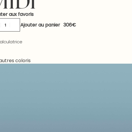
MIDI
ter aux favoris
Ajouter au panier
alculatrice
autres coloris