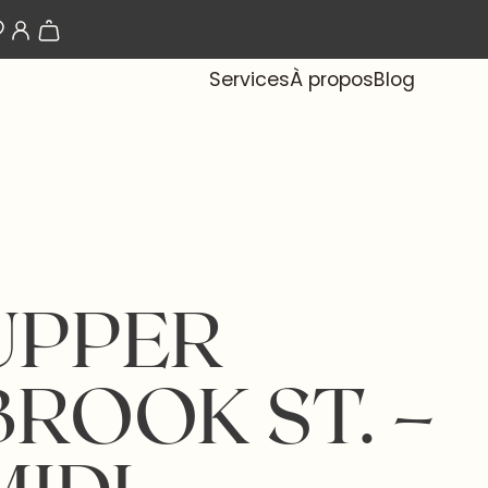
Les papiers-peints arrivent bientôt !
Services
À propos
Blog
UPPER
BROOK ST. –