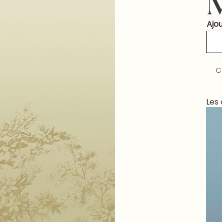
Ajou
C
Les 