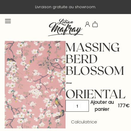
Livraison gratuite au showroom.
MASSING
BERD
BLOSSOM
–
ORIENTAL
Ajouter au
panier
Calculatrice