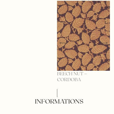
BEECH NUT –
B
CORDOBA
D
INFORMATIONS