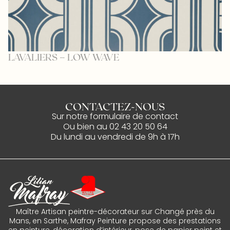
LAVALIERS – LOW WAVE
F
CONTACTEZ-NOUS
Sur notre
formulaire de contact
Ou bien au
02 43 20 50 64
Du lundi au vendredi de 9h à 17h
Maître Artisan peintre-décorateur sur Changé près du
Mans, en Sarthe, Mafray Peinture propose des prestations
en peinture, décoration d’intérieur, pose de papier peint et