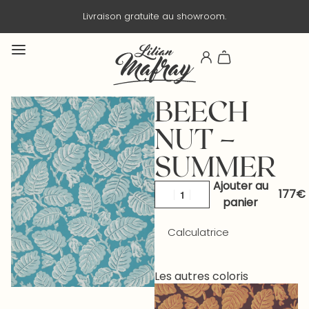
Livraison gratuite au showroom.
Liv
BEECH
NUT –
SUMMER
Ajouter au
panier
Calculatrice
Les autres coloris