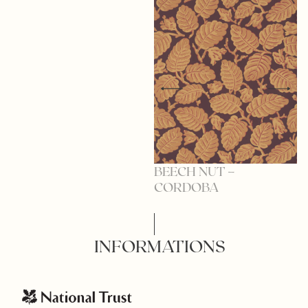
BEECH NUT –
B
CORDOBA
D
INFORMATIONS