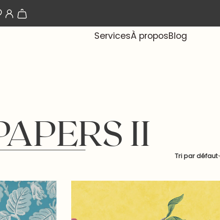
Les papiers-peints arrivent bientôt !
Services
À propos
Blog
APERS II
Tri par défaut