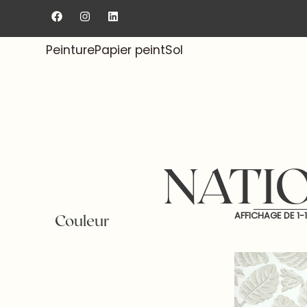
Livraison gratuite au showroom.
Peinture
Papier peint
Sol
NATIO
AFFICHAGE DE
1
-
Couleur