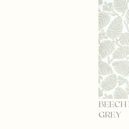
BEECH
GREY