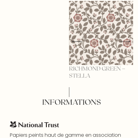
RICHMOND GREEN –
R
STELLA
R
INFORMATIONS
Papiers peints haut de gamme en association