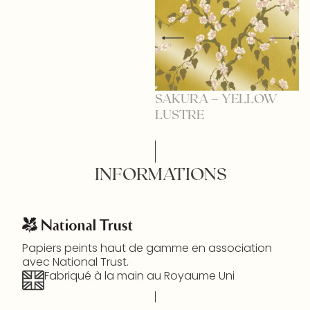
SAKURA – YELLOW
S
LUSTRE
INFORMATIONS
Papiers peints haut de gamme en association
avec National Trust.
Fabriqué à la main au Royaume Uni