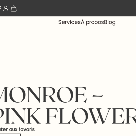
Les papiers-peints arrivent bientôt !
Services
À propos
Blog
MONROE –
PINK FLOWE
ter aux favoris