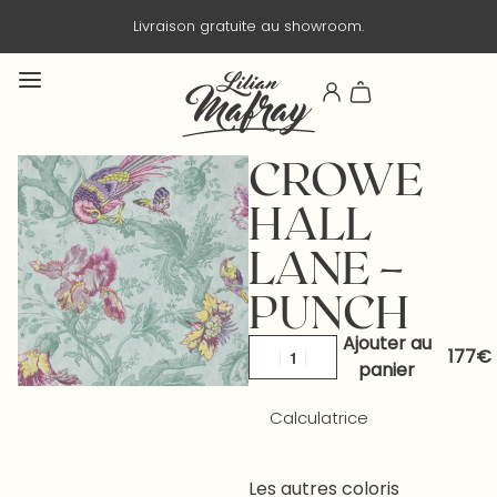
Livraison gratuite au showroom.
CROWE
HALL
LANE –
PUNCH
Ajouter au
panier
Calculatrice
Les autres coloris