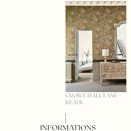
CROWE HALL LANE –
C
READE
C
INFORMATIONS