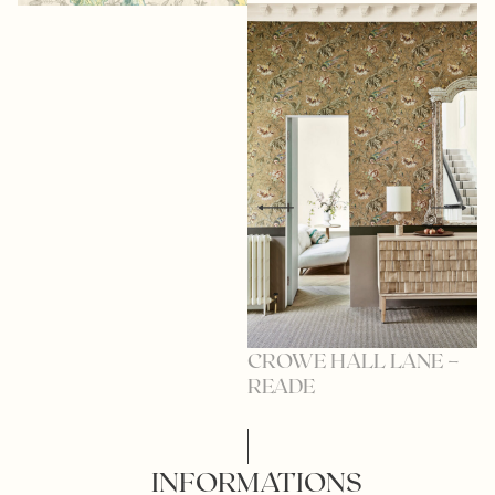
CROWE HALL LANE –
C
READE
C
INFORMATIONS