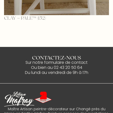
B
CLAY – PALE™ (152)
CONTACTEZ-NOUS
Sur notre
formulaire de contact
Ou bien au
02 43 20 50 64
Du lundi au vendredi de 9h à 17h
Maître Artisan peintre-décorateur sur Changé près du