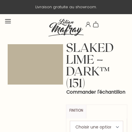
Livraison gratuite au showroom.
SLAKED
LIME –
DARK™
(151)
Commander l'échantillon
FINITION