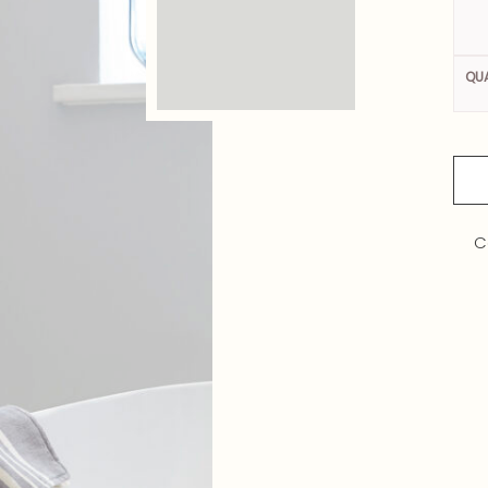
QUA
C