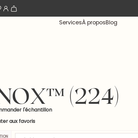
Les papiers-peints arrivent bientôt !
Services
À propos
Blog
INOX™ (224)
mander l'échantillon
ter aux favoris
ITION