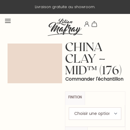
uite au showroom.
Livraison en 3 jou
CHINA
CLAY –
MID™ (176)
Commander l'échantillon
FINITION