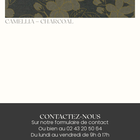
CAMELLIA – CHARCOAL
N
CONTACTEZ-NOUS
Sur notre
formulaire de contact
Ou bien au
02 43 20 50 64
Du lundi au vendredi de 9h à 17h