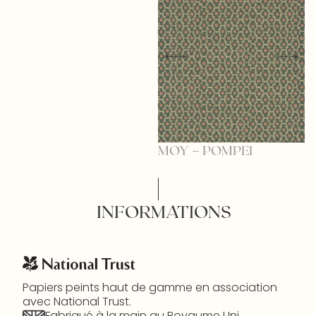
M
MOY – POMPEI
INFORMATIONS
Papiers peints haut de gamme en association
avec National Trust.
Fabriqué à la main au Royaume Uni