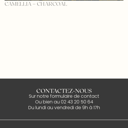
CAMELLIA – CHARCOAL
F
CONTACTEZ-NOUS
Sur notre
formulaire de contact
Ou bien au
02 43 20 50 64
Du lundi au vendredi de 9h à 17h