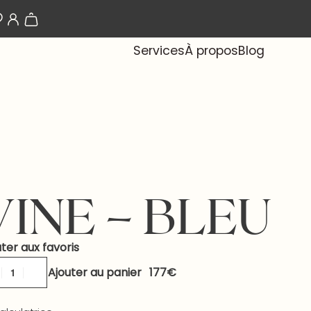
Les papiers-peints arrivent bientôt !
Services
À propos
Blog
VINE – BLEU
ter aux favoris
Ajouter au panier