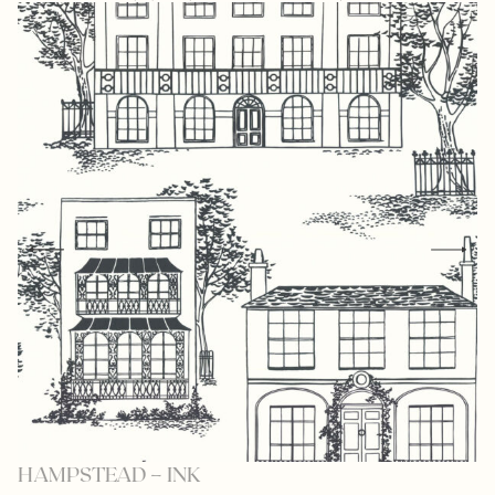
HAMPSTEAD – INK
N