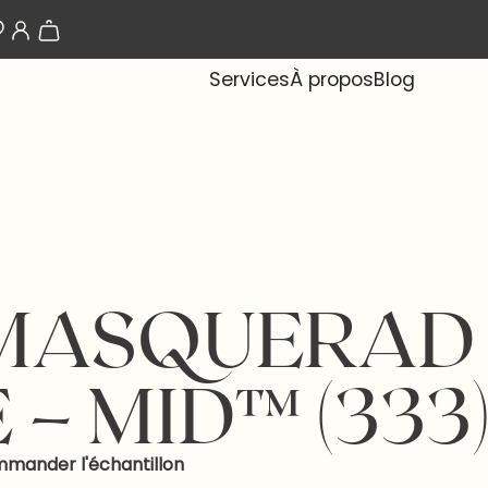
Les papiers-peints arrivent bientôt !
Services
À propos
Blog
MASQUERAD
E – MID™ (333
mander l'échantillon