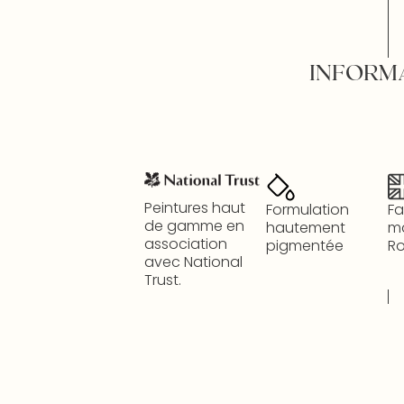
INFORM
Peintures haut
Formulation
Fa
de gamme en
hautement
m
association
pigmentée
R
avec National
Trust.