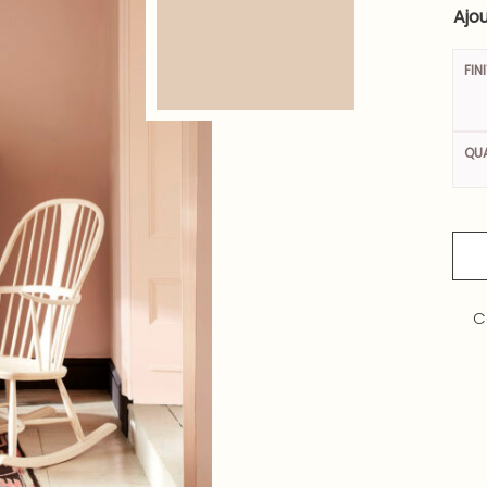
Ajou
FIN
QUA
C