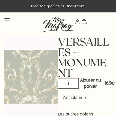
n gratuite au showroom.
Livraison e
VERSAILL
ES –
MONUME
NT
Ajouter au
panier
Calculatrice
Les autres coloris