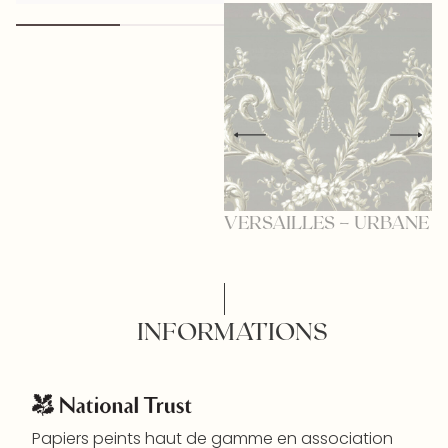
VERSAILLES – URBANE
V
G
INFORMATIONS
Papiers peints haut de gamme en association