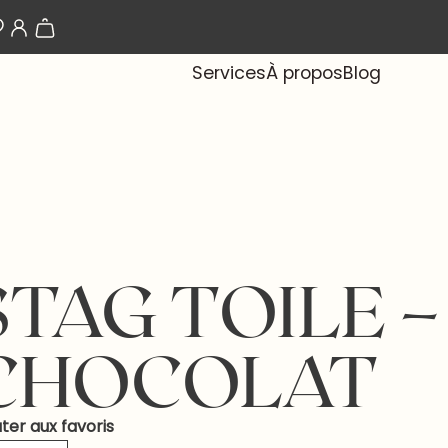
Les papiers-peints arrivent bientôt !
Services
À propos
Blog
STAG TOILE –
CHOCOLAT
ter aux favoris