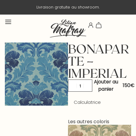
Livraison gratuite au showroom.
Liv
BONAPAR
TE –
IMPERIAL
Ajouter au
panier
Calculatrice
Les autres coloris