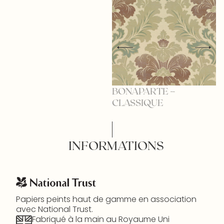
BONAPARTE –
B
CLASSIQUE
G
INFORMATIONS
Papiers peints haut de gamme en association
avec National Trust.
Fabriqué à la main au Royaume Uni