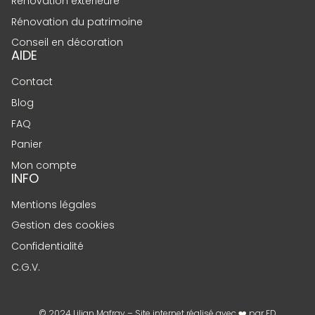
Rénovation extérieure
Rénovation du patrimoine
Conseil en décoration
AIDE
Contact
Blog
FAQ
Panier
Mon compte
INFO
Mentions légales
Gestion des cookies
Confidentialité
C.G.V.
© 2024 Lilian Mafray – Site internet réalisé avec ❤️ par
FD