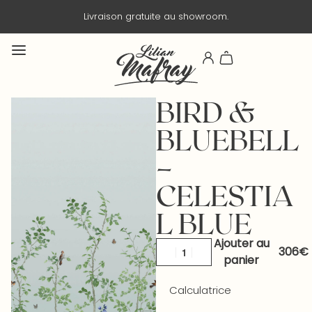
Livraison gratuite au showroom.
BIRD &
BLUEBELL
–
CELESTIA
L BLUE
Ajouter au
panier
Calculatrice