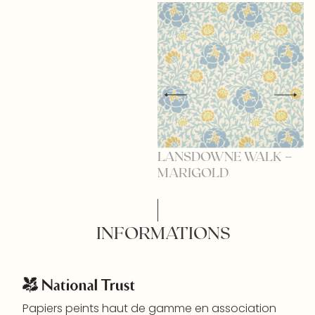
LANSDOWNE WALK –
L
MARIGOLD
P
INFORMATIONS
Papiers peints haut de gamme en association