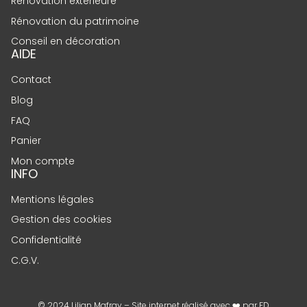
Rénovation extérieure
Rénovation du patrimoine
Conseil en décoration
AIDE
Contact
Blog
FAQ
Panier
Mon compte
INFO
Mentions légales
Gestion des cookies
Confidentialité
C.G.V.
© 2024 Lilian Mafray – Site internet réalisé avec ❤️ par
FD