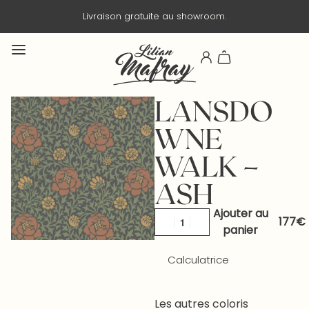
Livraison gratuite au showroom.
LANSDO
WNE
WALK –
ASH
Ajouter au
panier
Calculatrice
Les autres coloris