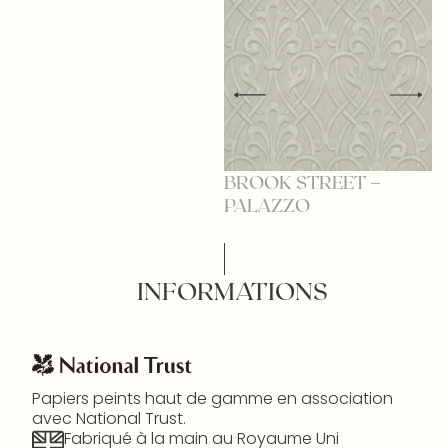
BROOK STREET –
B
PALAZZO
L
INFORMATIONS
Papiers peints haut de gamme en association
avec National Trust.
Fabriqué à la main au Royaume Uni