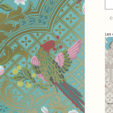
C
Les 