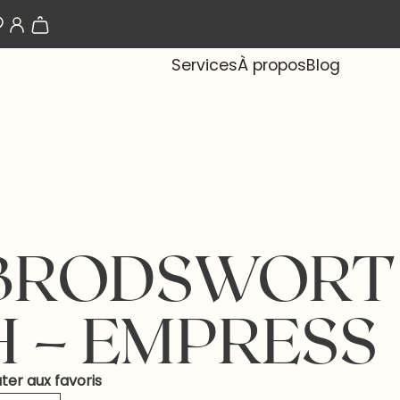
Les papiers-peints arrivent bientôt !
Services
À propos
Blog
BRODSWORT
H – EMPRESS
ter aux favoris