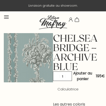
Livraison gratuite au showroom.
CHELSEA
BRIDGE –
ARCHIVE
BLUE
Ajouter au
panier
Calculatrice
Les autres coloris