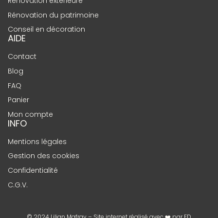
Rénovation extérieure
Rénovation du patrimoine
Conseil en décoration
AIDE
Contact
Blog
FAQ
Panier
Mon compte
INFO
Mentions légales
Gestion des cookies
Confidentialité
C.G.V.
© 2024 Lilian Mafray – Site internet réalisé avec ❤️ par
FD