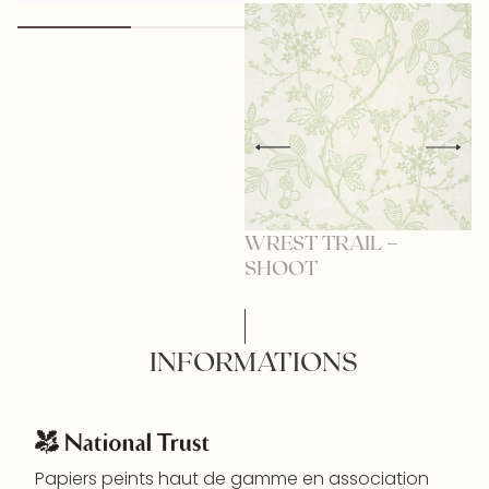
WREST TRAIL –
W
SHOOT
P
INFORMATIONS
Papiers peints haut de gamme en association