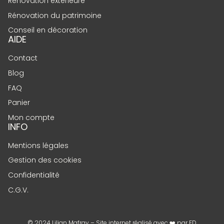
Rénovation extérieure
Rénovation du patrimoine
Conseil en décoration
AIDE
Contact
Blog
FAQ
Panier
Mon compte
INFO
Mentions légales
Gestion des cookies
Confidentialité
C.G.V.
© 2024 Lilian Mafray – Site internet réalisé avec ❤️ par
FD