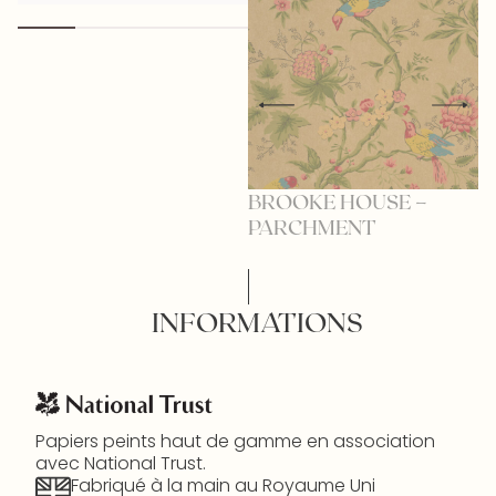
BROOKE HOUSE –
B
PARCHMENT
INFORMATIONS
Papiers peints haut de gamme en association
avec National Trust.
Fabriqué à la main au Royaume Uni